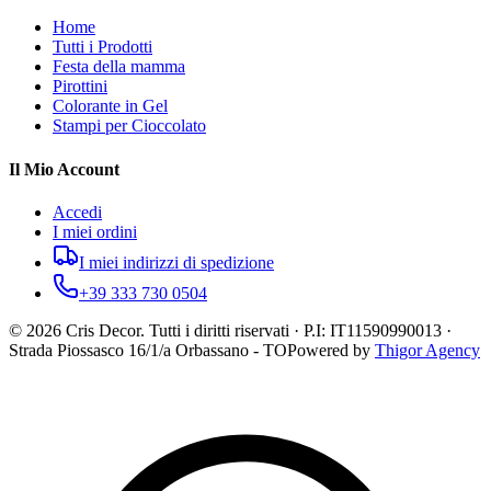
Home
Tutti i Prodotti
Festa della mamma
Pirottini
Colorante in Gel
Stampi per Cioccolato
Il Mio Account
Accedi
I miei ordini
I miei indirizzi di spedizione
+39 333 730 0504
©
2026
Cris Decor. Tutti i diritti riservati · P.I: IT11590990013 ·
Strada Piossasco 16/1/a Orbassano - TO
Powered by
Thigor Agency