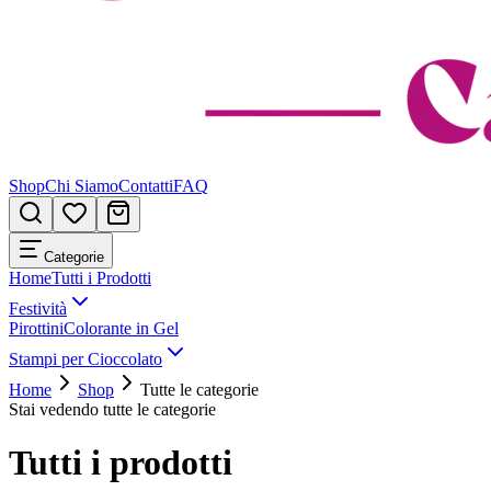
Shop
Chi Siamo
Contatti
FAQ
Categorie
Home
Tutti i Prodotti
Festività
Pirottini
Colorante in Gel
Stampi per Cioccolato
Home
Shop
Tutte le categorie
Stai vedendo tutte le categorie
Tutti i prodotti