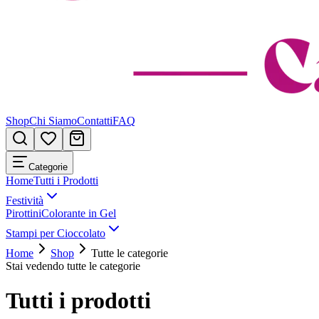
Shop
Chi Siamo
Contatti
FAQ
Categorie
Home
Tutti i Prodotti
Festività
Pirottini
Colorante in Gel
Stampi per Cioccolato
Home
Shop
Tutte le categorie
Stai vedendo tutte le categorie
Tutti i prodotti