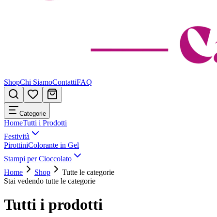
Shop
Chi Siamo
Contatti
FAQ
Categorie
Home
Tutti i Prodotti
Festività
Pirottini
Colorante in Gel
Stampi per Cioccolato
Home
Shop
Tutte le categorie
Stai vedendo tutte le categorie
Tutti i prodotti