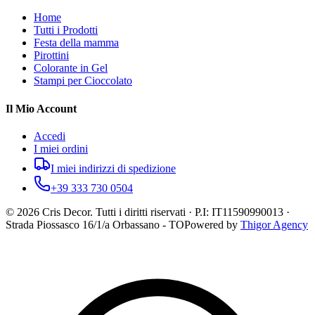
Home
Tutti i Prodotti
Festa della mamma
Pirottini
Colorante in Gel
Stampi per Cioccolato
Il Mio Account
Accedi
I miei ordini
I miei indirizzi di spedizione
+39 333 730 0504
©
2026
Cris Decor. Tutti i diritti riservati · P.I: IT11590990013 ·
Strada Piossasco 16/1/a Orbassano - TO
Powered by
Thigor Agency