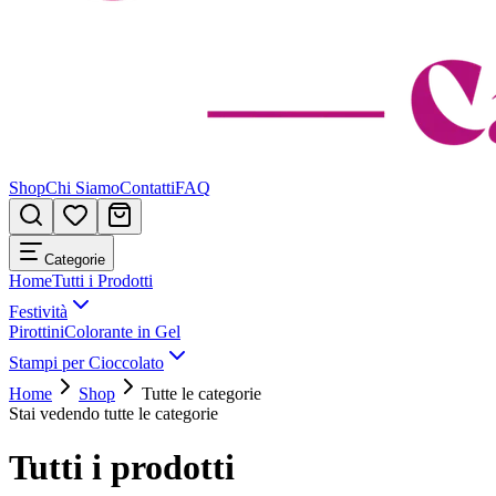
Shop
Chi Siamo
Contatti
FAQ
Categorie
Home
Tutti i Prodotti
Festività
Pirottini
Colorante in Gel
Stampi per Cioccolato
Home
Shop
Tutte le categorie
Stai vedendo tutte le categorie
Tutti i prodotti