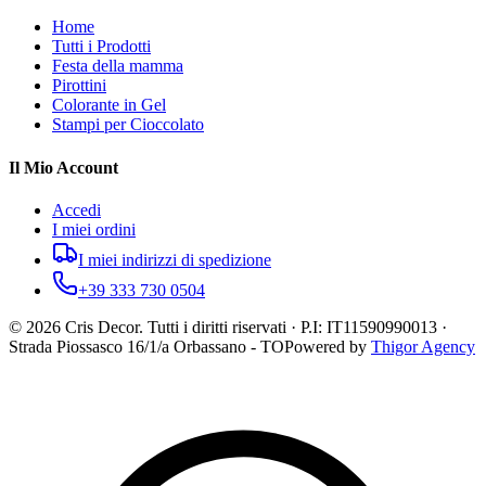
Home
Tutti i Prodotti
Festa della mamma
Pirottini
Colorante in Gel
Stampi per Cioccolato
Il Mio Account
Accedi
I miei ordini
I miei indirizzi di spedizione
+39 333 730 0504
©
2026
Cris Decor. Tutti i diritti riservati · P.I: IT11590990013 ·
Strada Piossasco 16/1/a Orbassano - TO
Powered by
Thigor Agency