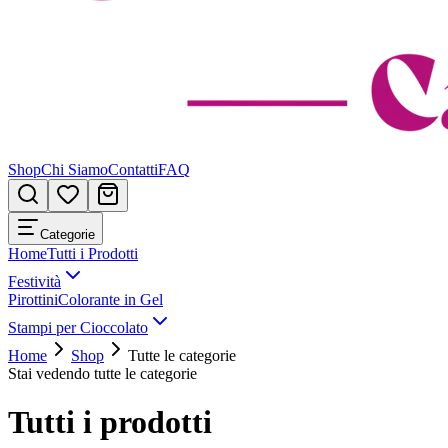
Shop
Chi Siamo
Contatti
FAQ
Categorie
Home
Tutti i Prodotti
Festività
Pirottini
Colorante in Gel
Stampi per Cioccolato
Home
Shop
Tutte le categorie
Stai vedendo tutte le categorie
Tutti i prodotti