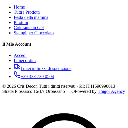
Home
Tutti i Prodotti
Festa della mamma
Pirottini
Colorante in Gel
Stampi per Cioccolato
Il Mio Account
Accedi
I miei ordini
I miei indirizzi di spedizione
+39 333 730 0504
©
2026
Cris Decor. Tutti i diritti riservati · P.I: IT11590990013 ·
Strada Piossasco 16/1/a Orbassano - TO
Powered by
Thigor Agency