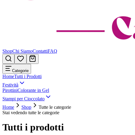
Shop
Chi Siamo
Contatti
FAQ
Categorie
Home
Tutti i Prodotti
Festività
Pirottini
Colorante in Gel
Stampi per Cioccolato
Home
Shop
Tutte le categorie
Stai vedendo tutte le categorie
Tutti i prodotti