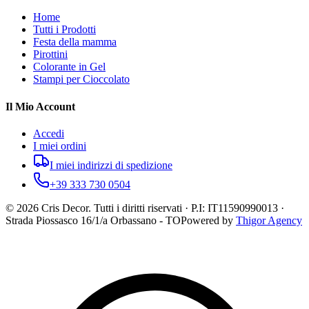
Home
Tutti i Prodotti
Festa della mamma
Pirottini
Colorante in Gel
Stampi per Cioccolato
Il Mio Account
Accedi
I miei ordini
I miei indirizzi di spedizione
+39 333 730 0504
©
2026
Cris Decor. Tutti i diritti riservati · P.I: IT11590990013 ·
Strada Piossasco 16/1/a Orbassano - TO
Powered by
Thigor Agency