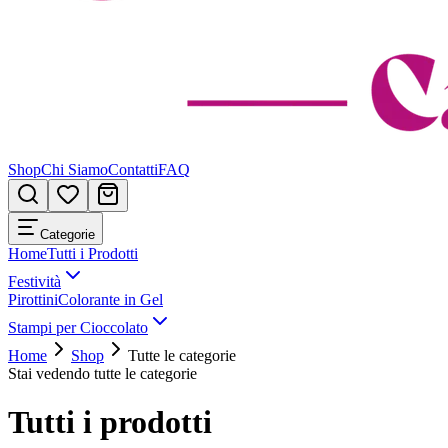
Shop
Chi Siamo
Contatti
FAQ
Categorie
Home
Tutti i Prodotti
Festività
Pirottini
Colorante in Gel
Stampi per Cioccolato
Home
Shop
Tutte le categorie
Stai vedendo tutte le categorie
Tutti i prodotti