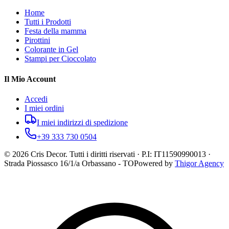
Home
Tutti i Prodotti
Festa della mamma
Pirottini
Colorante in Gel
Stampi per Cioccolato
Il Mio Account
Accedi
I miei ordini
I miei indirizzi di spedizione
+39 333 730 0504
©
2026
Cris Decor. Tutti i diritti riservati · P.I: IT11590990013 ·
Strada Piossasco 16/1/a Orbassano - TO
Powered by
Thigor Agency