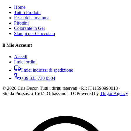
Home
Tutti i Prodotti
Festa della mamma
Pirottini
Colorante in Gel
Stampi per Cioccolato
Il Mio Account
Accedi
I miei ordini
I miei indirizzi di spedizione
+39 333 730 0504
©
2026
Cris Decor. Tutti i diritti riservati · P.I: IT11590990013 ·
Strada Piossasco 16/1/a Orbassano - TO
Powered by
Thigor Agency