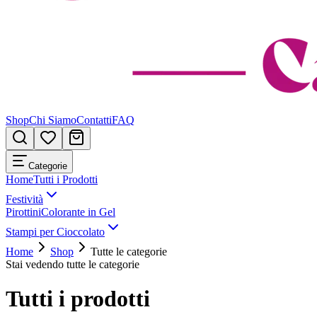
Shop
Chi Siamo
Contatti
FAQ
Categorie
Home
Tutti i Prodotti
Festività
Pirottini
Colorante in Gel
Stampi per Cioccolato
Home
Shop
Tutte le categorie
Stai vedendo tutte le categorie
Tutti i prodotti