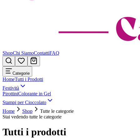
Shop
Chi Siamo
Contatti
FAQ
Categorie
Home
Tutti i Prodotti
Festività
Pirottini
Colorante in Gel
Stampi per Cioccolato
Home
Shop
Tutte le categorie
Stai vedendo tutte le categorie
Tutti i prodotti