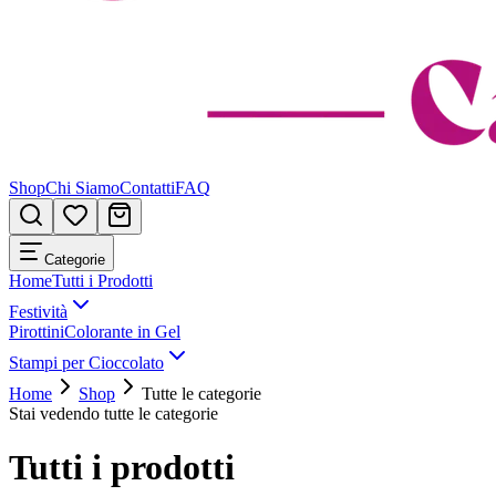
Shop
Chi Siamo
Contatti
FAQ
Categorie
Home
Tutti i Prodotti
Festività
Pirottini
Colorante in Gel
Stampi per Cioccolato
Home
Shop
Tutte le categorie
Stai vedendo tutte le categorie
Tutti i prodotti