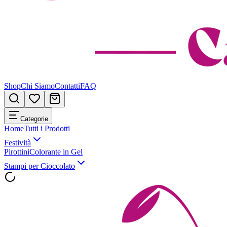
Shop
Chi Siamo
Contatti
FAQ
Categorie
Home
Tutti i Prodotti
Festività
Pirottini
Colorante in Gel
Stampi per Cioccolato