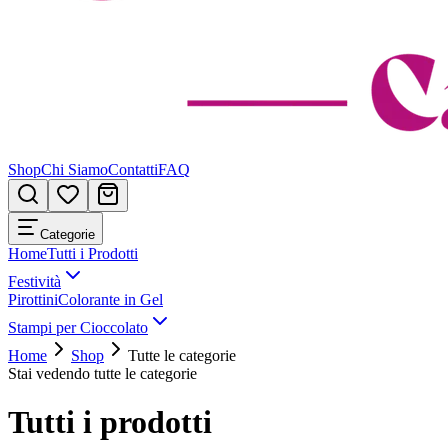
Shop
Chi Siamo
Contatti
FAQ
Categorie
Home
Tutti i Prodotti
Festività
Pirottini
Colorante in Gel
Stampi per Cioccolato
Home
Shop
Tutte le categorie
Stai vedendo tutte le categorie
Tutti i prodotti