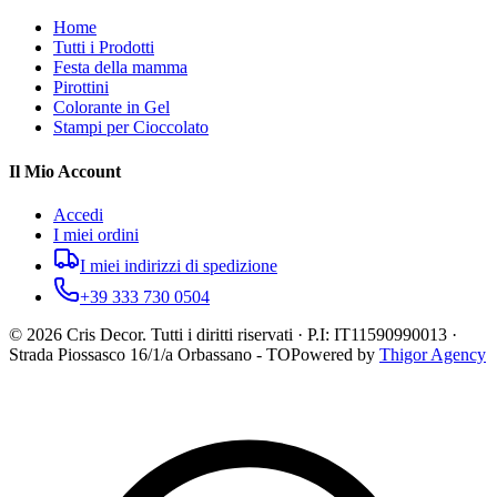
Home
Tutti i Prodotti
Festa della mamma
Pirottini
Colorante in Gel
Stampi per Cioccolato
Il Mio Account
Accedi
I miei ordini
I miei indirizzi di spedizione
+39 333 730 0504
©
2026
Cris Decor. Tutti i diritti riservati · P.I: IT11590990013 ·
Strada Piossasco 16/1/a Orbassano - TO
Powered by
Thigor Agency