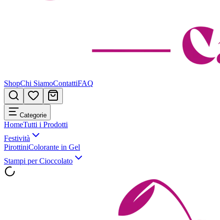
Shop
Chi Siamo
Contatti
FAQ
Categorie
Home
Tutti i Prodotti
Festività
Pirottini
Colorante in Gel
Stampi per Cioccolato