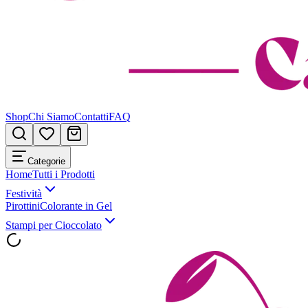
Shop
Chi Siamo
Contatti
FAQ
Categorie
Home
Tutti i Prodotti
Festività
Pirottini
Colorante in Gel
Stampi per Cioccolato