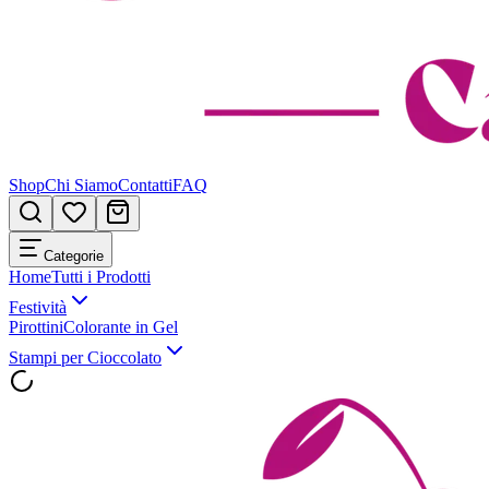
Shop
Chi Siamo
Contatti
FAQ
Categorie
Home
Tutti i Prodotti
Festività
Pirottini
Colorante in Gel
Stampi per Cioccolato