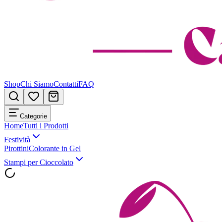
Shop
Chi Siamo
Contatti
FAQ
Categorie
Home
Tutti i Prodotti
Festività
Pirottini
Colorante in Gel
Stampi per Cioccolato