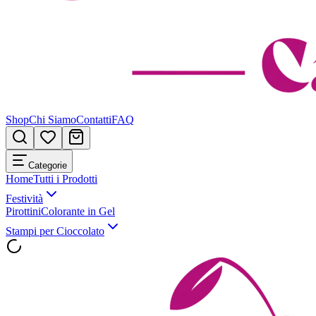
Shop
Chi Siamo
Contatti
FAQ
Categorie
Home
Tutti i Prodotti
Festività
Pirottini
Colorante in Gel
Stampi per Cioccolato