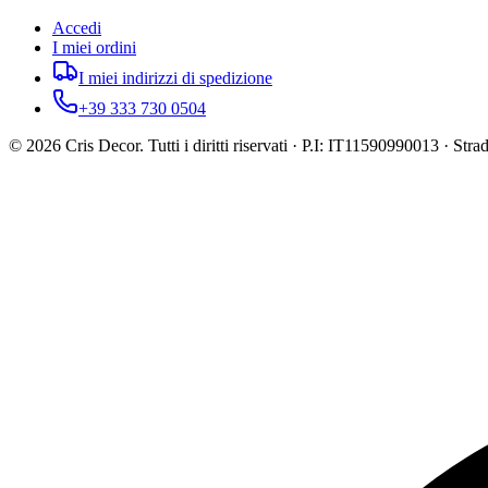
Accedi
I miei ordini
I miei indirizzi di spedizione
+39 333 730 0504
©
2026
Cris Decor. Tutti i diritti riservati · P.I: IT11590990013 · St