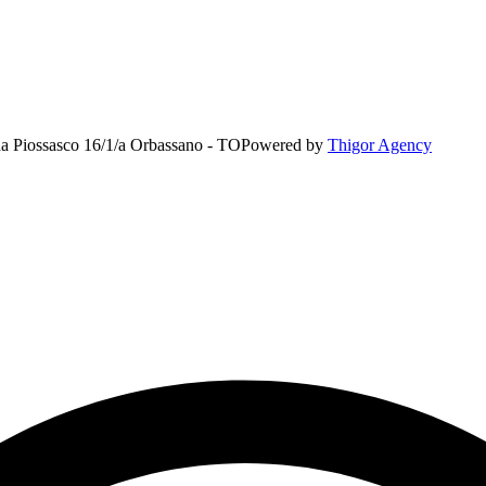
rada Piossasco 16/1/a Orbassano - TO
Powered by
Thigor Agency