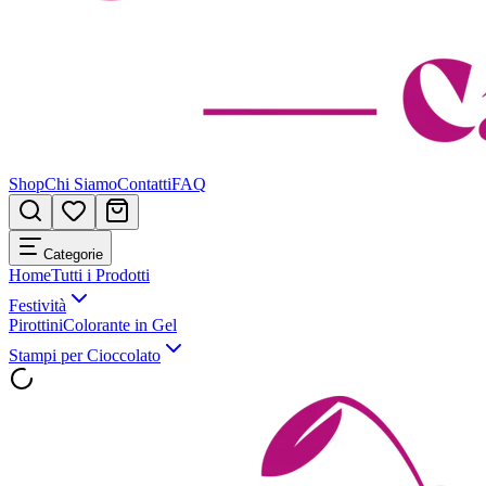
Shop
Chi Siamo
Contatti
FAQ
Categorie
Home
Tutti i Prodotti
Festività
Pirottini
Colorante in Gel
Stampi per Cioccolato