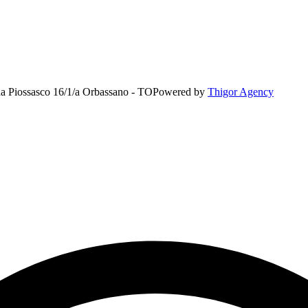
rada Piossasco 16/1/a Orbassano - TO
Powered by
Thigor Agency