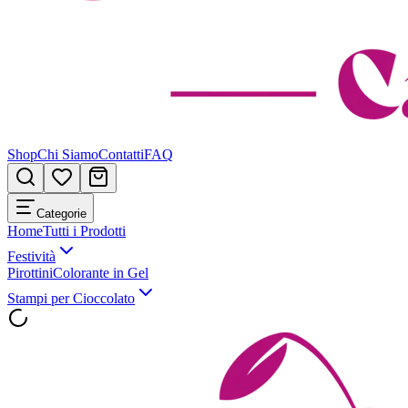
Shop
Chi Siamo
Contatti
FAQ
Categorie
Home
Tutti i Prodotti
Festività
Pirottini
Colorante in Gel
Stampi per Cioccolato