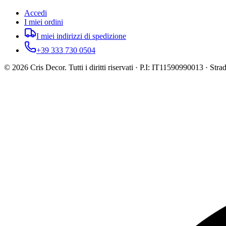
Accedi
I miei ordini
I miei indirizzi di spedizione
+39 333 730 0504
©
2026
Cris Decor. Tutti i diritti riservati · P.I: IT11590990013 · St