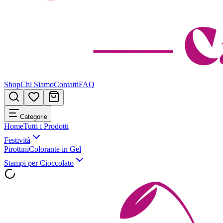
Shop
Chi Siamo
Contatti
FAQ
Categorie
Home
Tutti i Prodotti
Festività
Pirottini
Colorante in Gel
Stampi per Cioccolato