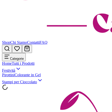
Shop
Chi Siamo
Contatti
FAQ
Categorie
Home
Tutti i Prodotti
Festività
Pirottini
Colorante in Gel
Stampi per Cioccolato