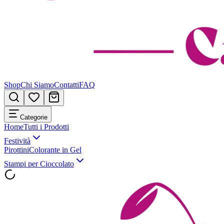
Shop
Chi Siamo
Contatti
FAQ
Categorie
Home
Tutti i Prodotti
Festività
Pirottini
Colorante in Gel
Stampi per Cioccolato