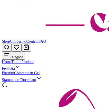
Shop
Chi Siamo
Contatti
FAQ
Categorie
Home
Tutti i Prodotti
Festività
Pirottini
Colorante in Gel
Stampi per Cioccolato