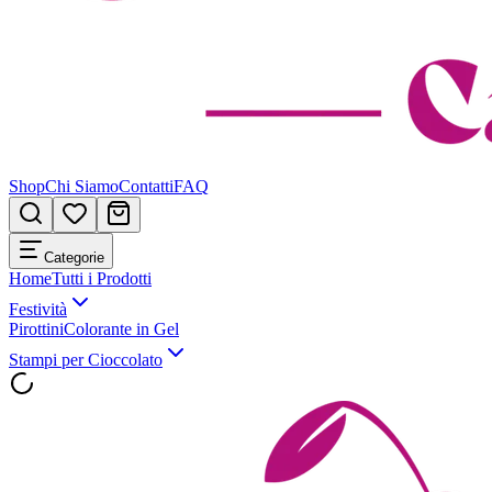
Shop
Chi Siamo
Contatti
FAQ
Categorie
Home
Tutti i Prodotti
Festività
Pirottini
Colorante in Gel
Stampi per Cioccolato