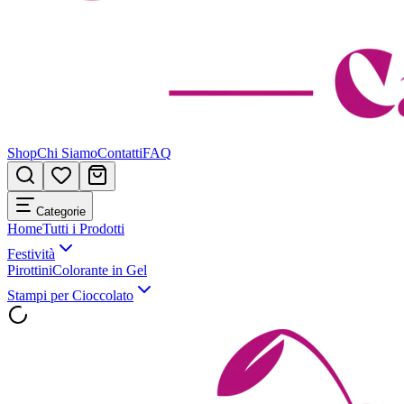
Shop
Chi Siamo
Contatti
FAQ
Categorie
Home
Tutti i Prodotti
Festività
Pirottini
Colorante in Gel
Stampi per Cioccolato