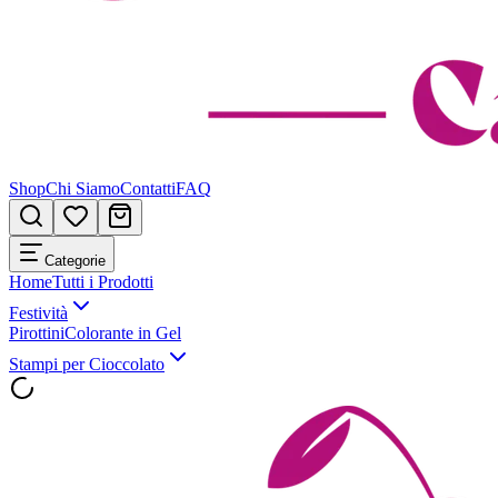
Shop
Chi Siamo
Contatti
FAQ
Categorie
Home
Tutti i Prodotti
Festività
Pirottini
Colorante in Gel
Stampi per Cioccolato