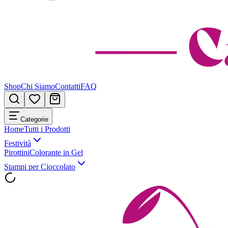
Shop
Chi Siamo
Contatti
FAQ
Categorie
Home
Tutti i Prodotti
Festività
Pirottini
Colorante in Gel
Stampi per Cioccolato