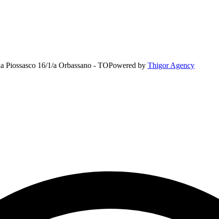
rada Piossasco 16/1/a Orbassano - TO
Powered by
Thigor Agency