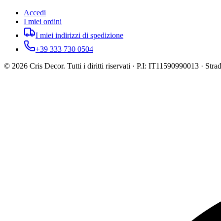
Accedi
I miei ordini
I miei indirizzi di spedizione
+39 333 730 0504
©
2026
Cris Decor. Tutti i diritti riservati · P.I: IT11590990013 · St