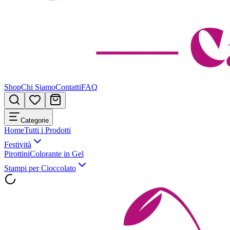
Shop
Chi Siamo
Contatti
FAQ
Categorie
Home
Tutti i Prodotti
Festività
Pirottini
Colorante in Gel
Stampi per Cioccolato