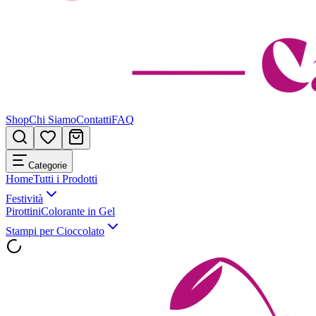
Shop
Chi Siamo
Contatti
FAQ
Categorie
Home
Tutti i Prodotti
Festività
Pirottini
Colorante in Gel
Stampi per Cioccolato