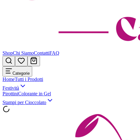
Shop
Chi Siamo
Contatti
FAQ
Categorie
Home
Tutti i Prodotti
Festività
Pirottini
Colorante in Gel
Stampi per Cioccolato