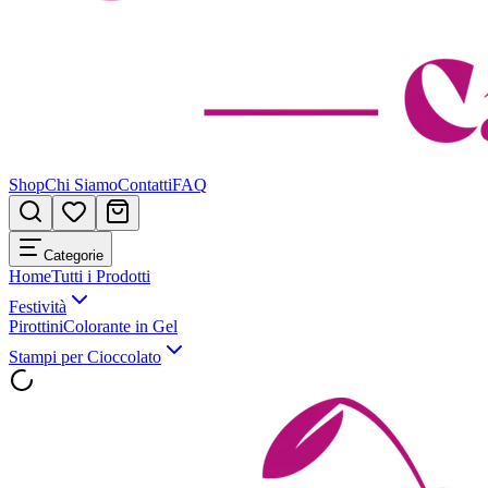
Shop
Chi Siamo
Contatti
FAQ
Categorie
Home
Tutti i Prodotti
Festività
Pirottini
Colorante in Gel
Stampi per Cioccolato