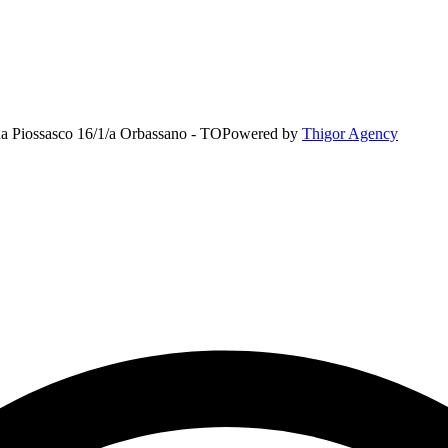
rada Piossasco 16/1/a Orbassano - TO
Powered by
Thigor Agency