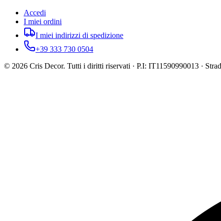
Accedi
I miei ordini
I miei indirizzi di spedizione
+39 333 730 0504
©
2026
Cris Decor. Tutti i diritti riservati · P.I: IT11590990013 · St