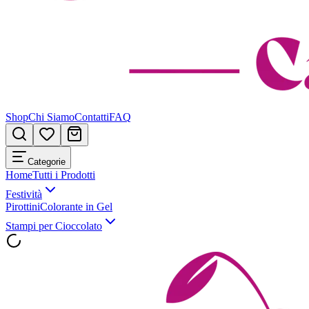
Shop
Chi Siamo
Contatti
FAQ
Categorie
Home
Tutti i Prodotti
Festività
Pirottini
Colorante in Gel
Stampi per Cioccolato