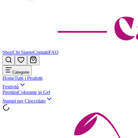
Shop
Chi Siamo
Contatti
FAQ
Categorie
Home
Tutti i Prodotti
Festività
Pirottini
Colorante in Gel
Stampi per Cioccolato