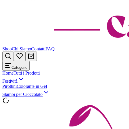
Shop
Chi Siamo
Contatti
FAQ
Categorie
Home
Tutti i Prodotti
Festività
Pirottini
Colorante in Gel
Stampi per Cioccolato