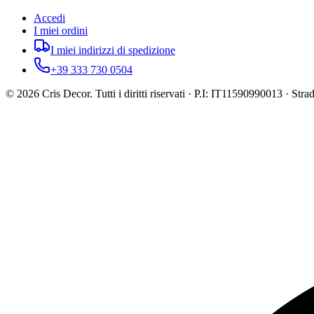
Accedi
I miei ordini
I miei indirizzi di spedizione
+39 333 730 0504
©
2026
Cris Decor. Tutti i diritti riservati · P.I: IT11590990013 · St