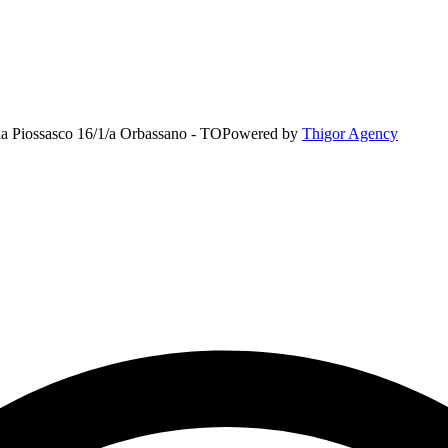
rada Piossasco 16/1/a Orbassano - TO
Powered by
Thigor Agency