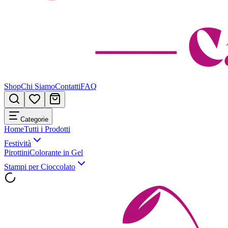
Shop
Chi Siamo
Contatti
FAQ
Categorie
Home
Tutti i Prodotti
Festività
Pirottini
Colorante in Gel
Stampi per Cioccolato