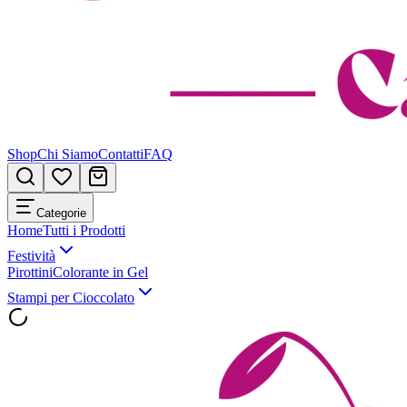
Shop
Chi Siamo
Contatti
FAQ
Categorie
Home
Tutti i Prodotti
Festività
Pirottini
Colorante in Gel
Stampi per Cioccolato