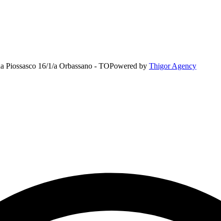
rada Piossasco 16/1/a Orbassano - TO
Powered by
Thigor Agency