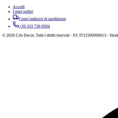
Accedi
I miei ordini
I miei indirizzi di spedizione
+39 333 730 0504
©
2026
Cris Decor. Tutti i diritti riservati · P.I: IT11590990013 · St