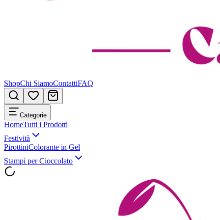
Shop
Chi Siamo
Contatti
FAQ
Categorie
Home
Tutti i Prodotti
Festività
Pirottini
Colorante in Gel
Stampi per Cioccolato