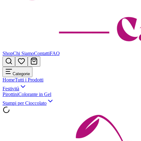
Shop
Chi Siamo
Contatti
FAQ
Categorie
Home
Tutti i Prodotti
Festività
Pirottini
Colorante in Gel
Stampi per Cioccolato