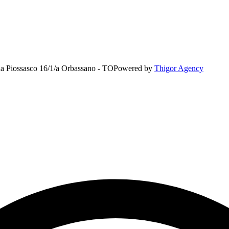
rada Piossasco 16/1/a Orbassano - TO
Powered by
Thigor Agency