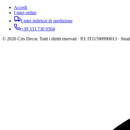
Accedi
I miei ordini
I miei indirizzi di spedizione
+39 333 730 0504
©
2026
Cris Decor. Tutti i diritti riservati · P.I: IT11590990013 · St