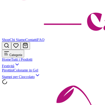
Shop
Chi Siamo
Contatti
FAQ
Categorie
Home
Tutti i Prodotti
Festività
Pirottini
Colorante in Gel
Stampi per Cioccolato