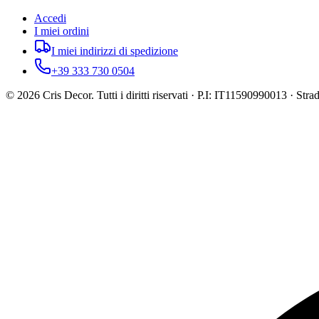
Accedi
I miei ordini
I miei indirizzi di spedizione
+39 333 730 0504
©
2026
Cris Decor. Tutti i diritti riservati · P.I: IT11590990013 · St