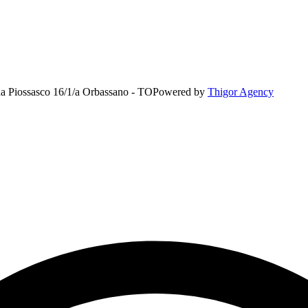
rada Piossasco 16/1/a Orbassano - TO
Powered by
Thigor Agency