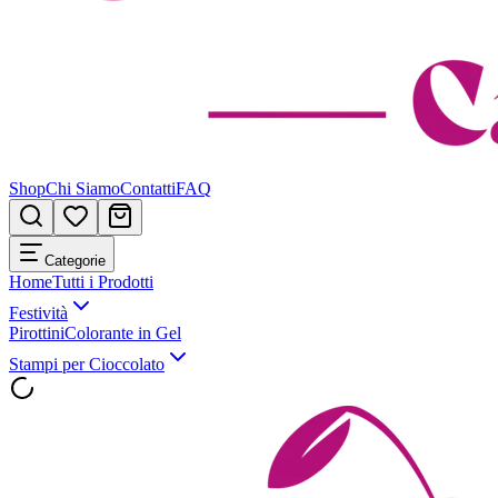
Shop
Chi Siamo
Contatti
FAQ
Categorie
Home
Tutti i Prodotti
Festività
Pirottini
Colorante in Gel
Stampi per Cioccolato