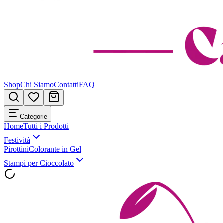
Shop
Chi Siamo
Contatti
FAQ
Categorie
Home
Tutti i Prodotti
Festività
Pirottini
Colorante in Gel
Stampi per Cioccolato