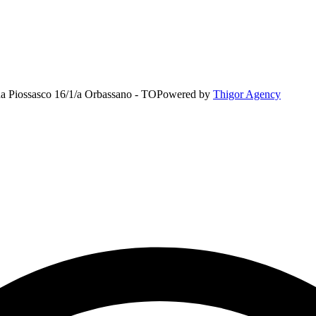
rada Piossasco 16/1/a Orbassano - TO
Powered by
Thigor Agency