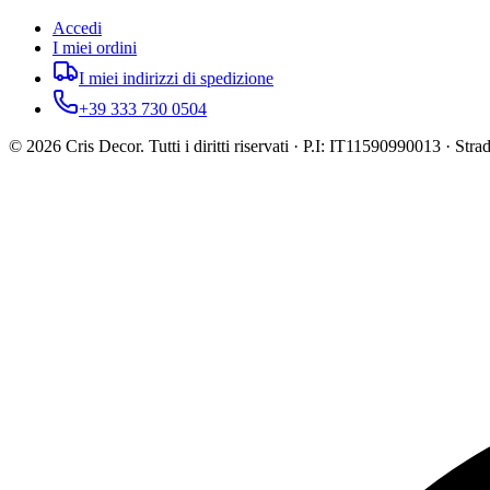
Accedi
I miei ordini
I miei indirizzi di spedizione
+39 333 730 0504
©
2026
Cris Decor. Tutti i diritti riservati · P.I: IT11590990013 · St