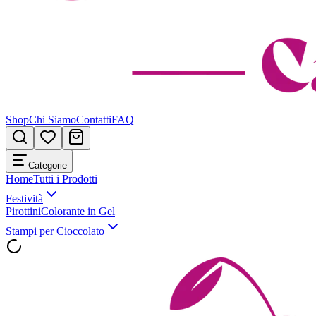
Shop
Chi Siamo
Contatti
FAQ
Categorie
Home
Tutti i Prodotti
Festività
Pirottini
Colorante in Gel
Stampi per Cioccolato