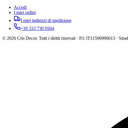
Accedi
I miei ordini
I miei indirizzi di spedizione
+39 333 730 0504
©
2026
Cris Decor. Tutti i diritti riservati · P.I: IT11590990013 · St