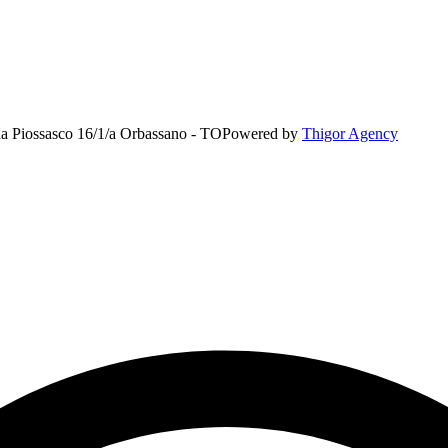
rada Piossasco 16/1/a Orbassano - TO
Powered by
Thigor Agency