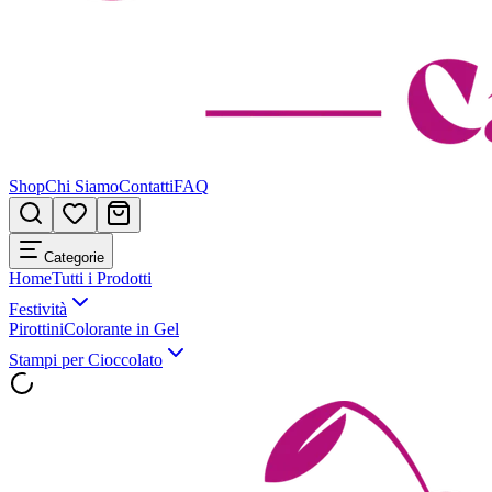
Shop
Chi Siamo
Contatti
FAQ
Categorie
Home
Tutti i Prodotti
Festività
Pirottini
Colorante in Gel
Stampi per Cioccolato