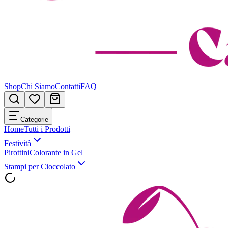
Shop
Chi Siamo
Contatti
FAQ
Categorie
Home
Tutti i Prodotti
Festività
Pirottini
Colorante in Gel
Stampi per Cioccolato