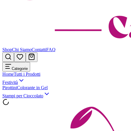
Shop
Chi Siamo
Contatti
FAQ
Categorie
Home
Tutti i Prodotti
Festività
Pirottini
Colorante in Gel
Stampi per Cioccolato