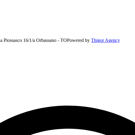
rada Piossasco 16/1/a Orbassano - TO
Powered by
Thigor Agency