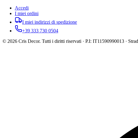
Accedi
I miei ordini
I miei indirizzi di spedizione
+39 333 730 0504
©
2026
Cris Decor. Tutti i diritti riservati · P.I: IT11590990013 · St