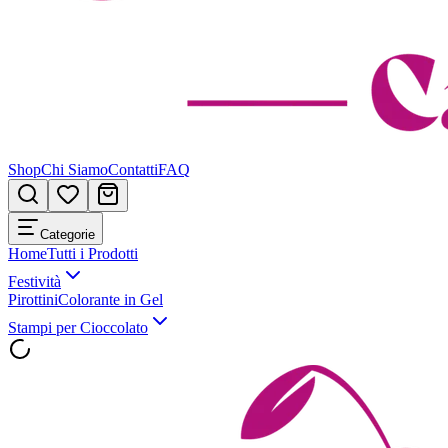
Shop
Chi Siamo
Contatti
FAQ
Categorie
Home
Tutti i Prodotti
Festività
Pirottini
Colorante in Gel
Stampi per Cioccolato