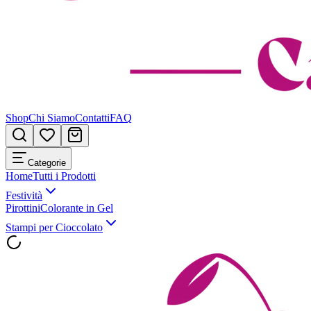
Shop
Chi Siamo
Contatti
FAQ
Categorie
Home
Tutti i Prodotti
Festività
Pirottini
Colorante in Gel
Stampi per Cioccolato