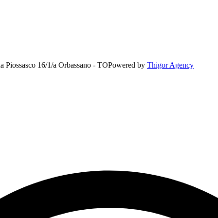
rada Piossasco 16/1/a Orbassano - TO
Powered by
Thigor Agency