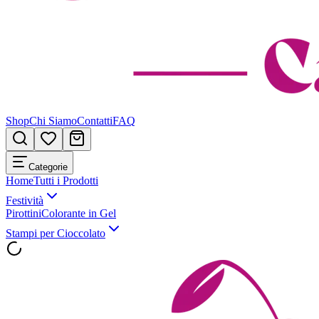
Shop
Chi Siamo
Contatti
FAQ
Categorie
Home
Tutti i Prodotti
Festività
Pirottini
Colorante in Gel
Stampi per Cioccolato