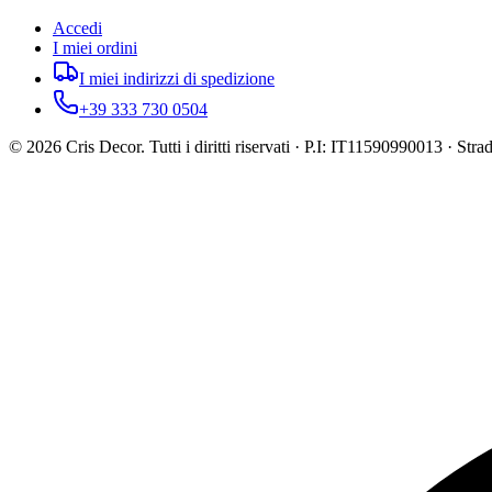
Accedi
I miei ordini
I miei indirizzi di spedizione
+39 333 730 0504
©
2026
Cris Decor. Tutti i diritti riservati · P.I: IT11590990013 · St