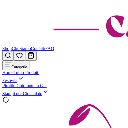
Shop
Chi Siamo
Contatti
FAQ
Categorie
Home
Tutti i Prodotti
Festività
Pirottini
Colorante in Gel
Stampi per Cioccolato