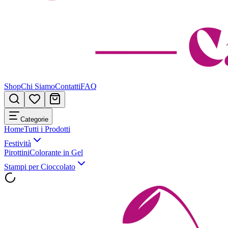
Shop
Chi Siamo
Contatti
FAQ
Categorie
Home
Tutti i Prodotti
Festività
Pirottini
Colorante in Gel
Stampi per Cioccolato