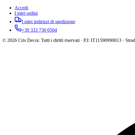
Accedi
I miei ordini
I miei indirizzi di spedizione
+39 333 730 0504
©
2026
Cris Decor. Tutti i diritti riservati · P.I: IT11590990013 · St