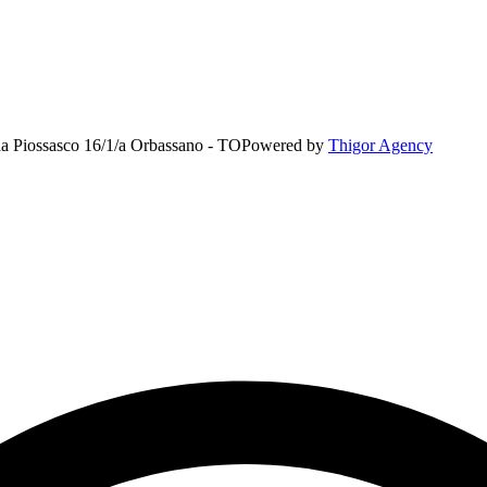
rada Piossasco 16/1/a Orbassano - TO
Powered by
Thigor Agency